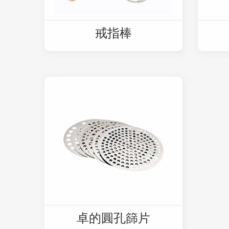
戒指棒
卓的圓孔篩片