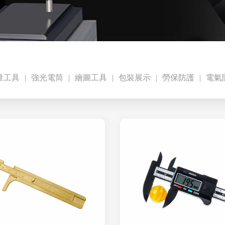
量工具
強光電筒
繪圖工具
包裝展示
勞保防護
電氣