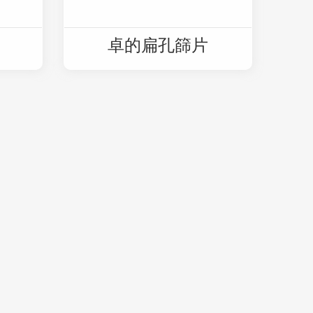
卓的扁孔篩片