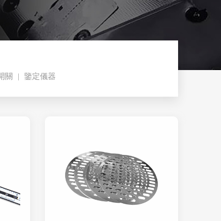
開關
鑒定儀器