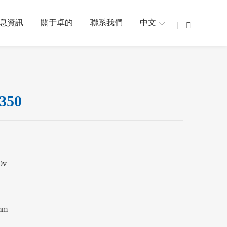
息資訊
關于卓的
聯系我們
中文
50