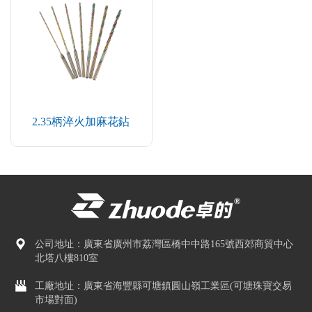
2.35柄淬火加麻花鉆
公司地址：廣東省廣州市荔灣區橋中中路165號西郊商貿中心
北塔八樓810室
工廠地址：廣東省海豐縣可塘鎮圓山嶺工業區(可塘珠寶交易
市場對面)