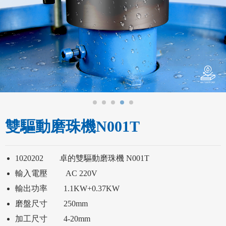
雙驅動磨珠機N001T