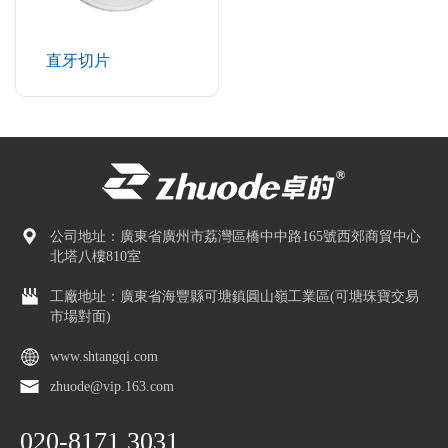
直牙切片
公司地址：廣東省廣州市荔灣區橋中中路165號西郊商貿中心
北塔八樓810室
工廠地址：廣東省海豐縣可塘鎮圓山嶺工業區(可塘珠寶交易
市場對面)
www.shtangqi.com
zhuode@vip.163.com
020-8171 3031